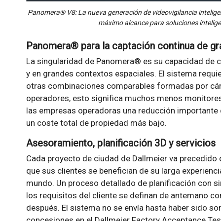
Panomera® V8: La nueva generación de videovigilancia intelige
máximo alcance para soluciones intelig
Panomera® para la captación continua de gr
La singularidad de Panomera® es su capacidad de ca
y en grandes contextos espaciales. El sistema req
otras combinaciones comparables formadas por cám
operadores, esto significa muchos menos monitore
las empresas operadoras una reducción importante de
un coste total de propiedad más bajo.
Asesoramiento, planificación 3D y servicios
Cada proyecto de ciudad de Dallmeier va precedido d
que sus clientes se benefician de su larga experienc
mundo. Un proceso detallado de planificación con s
los requisitos del cliente se definan de antemano co
después. El sistema no se envía hasta haber sido so
concesiones en el Dallmeier Factory Acceptance Test