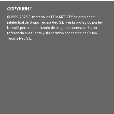
COPYRIGHT
©1999-2025 El material de ESMARTCITY es propiedad
intelectual de Grupo Tecma Red S.L. y está protegido por ley.
No está permitido utilizarlo de ninguna manera sin hacer
referencia a la fuente y sin permiso por escrito de Grupo
Tecma Red S.L.