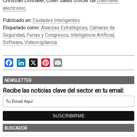
Christian Linthaler, Chief Sales Officer de
Dallmeier
electronic
.
Publicado en:
Ciudades Inteligentes
Etiquetado como:
Alianzas Estratégicas
,
Cámaras de
Seguridad
,
Ferias y Congresos
,
Inteligencia Artificial
,
Software
,
Videovigilancia
Facebook
LinkedIn
X
Pinterest
Email
NEWSLETTER
Recibe las noticias clave del sector en tu email:
BUSCADOR