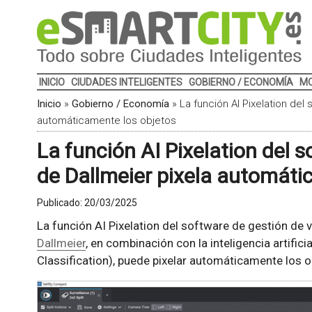
INICIO
CIUDADES INTELIGENTES
GOBIERNO / ECONOMÍA
MO
Inicio
»
Gobierno / Economía
»
La función AI Pixelation de
automáticamente los objetos
La función AI Pixelation del
de Dallmeier pixela automáti
Publicado:
20/03/2025
La función AI Pixelation del software de gestión d
Dallmeier
, en combinación con la inteligencia artific
Classification), puede pixelar automáticamente los o