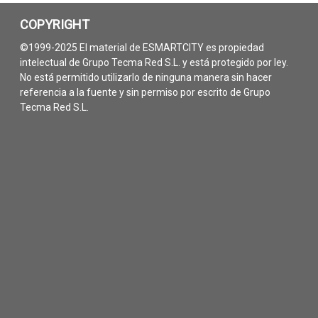
COPYRIGHT
©1999-2025 El material de ESMARTCITY es propiedad
intelectual de Grupo Tecma Red S.L. y está protegido por ley.
No está permitido utilizarlo de ninguna manera sin hacer
referencia a la fuente y sin permiso por escrito de Grupo
Tecma Red S.L.