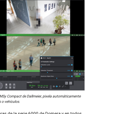
 SeMSy Compact de Dallmeier, pixela automáticamente
 o vehículos.
maras de la serie 6000 de Domera y en todos