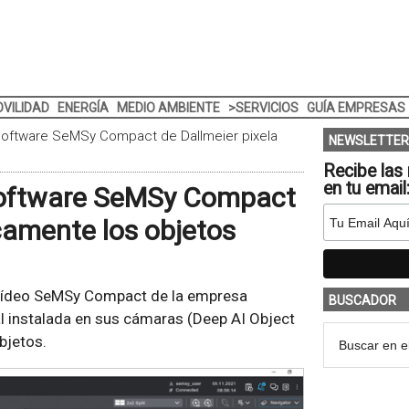
VILIDAD
ENERGÍA
MEDIO AMBIENTE
>SERVICIOS
GUÍA EMPRESAS
l software SeMSy Compact de Dallmeier pixela
NEWSLETTER
Recibe las 
en tu email
 software SeMSy Compact
camente los objetos
e vídeo SeMSy Compact de la empresa
BUSCADOR
ial instalada en sus cámaras (Deep AI Object
bjetos.