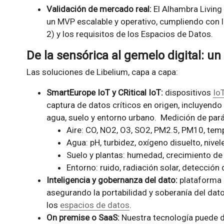
Validación de mercado real:
El Alhambra Living
un MVP escalable y operativo, cumpliendo con l
2) y los requisitos de los Espacios de Datos.
De la sensórica al gemelo digital: u
Las soluciones de Libelium, capa a capa:
SmartEurope IoT y CRitical IoT:
dispositivos
Io
captura de datos críticos en origen, incluyendo
agua, suelo y entorno urbano. Medición de par
Aire: CO, NO2, O3, SO2, PM2.5, PM10, tem
Agua: pH, turbidez, oxígeno disuelto, nivele
Suelo y plantas: humedad, crecimiento de 
Entorno: ruido, radiación solar, detección
Inteligencia y gobernanza del dato:
plataforma i
asegurando la portabilidad y soberanía del dat
los
espacios de datos
.
On premise o SaaS:
Nuestra tecnología puede de