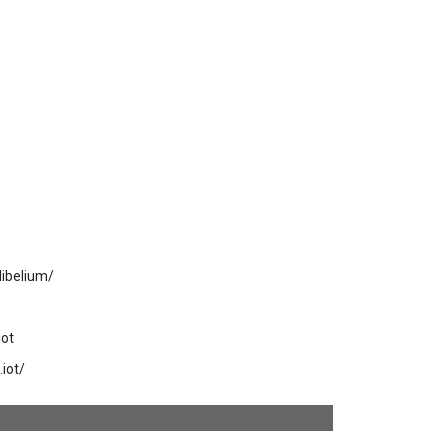
ibelium/
iot
iot/