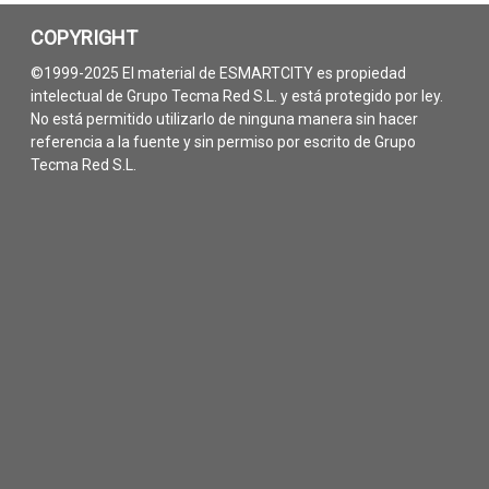
COPYRIGHT
©1999-2025 El material de ESMARTCITY es propiedad
intelectual de Grupo Tecma Red S.L. y está protegido por ley.
No está permitido utilizarlo de ninguna manera sin hacer
referencia a la fuente y sin permiso por escrito de Grupo
Tecma Red S.L.