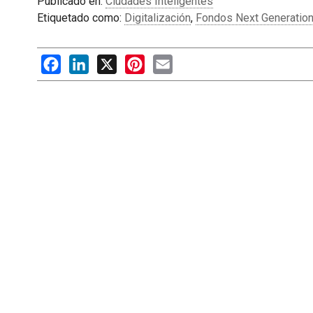
Publicado en:
Ciudades Inteligentes
Etiquetado como:
Digitalización
,
Fondos Next Generatio
Facebook
LinkedIn
X
Pinterest
Email