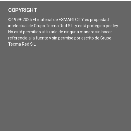
COPYRIGHT
©1999-2025 El material de ESMARTCITY es propiedad
intelectual de Grupo Tecma Red S.L. y está protegido por ley.
No está permitido utilizarlo de ninguna manera sin hacer
referencia a la fuente y sin permiso por escrito de Grupo
Tecma Red S.L.