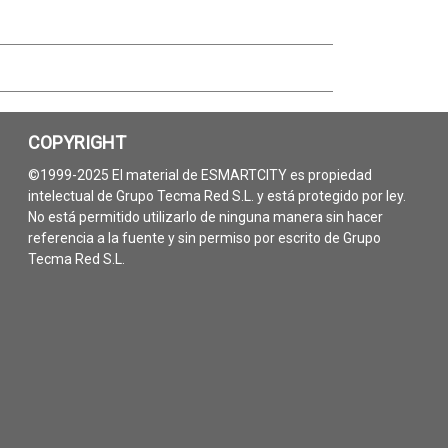
COPYRIGHT
©1999-2025 El material de ESMARTCITY es propiedad
intelectual de Grupo Tecma Red S.L. y está protegido por ley.
No está permitido utilizarlo de ninguna manera sin hacer
referencia a la fuente y sin permiso por escrito de Grupo
Tecma Red S.L.