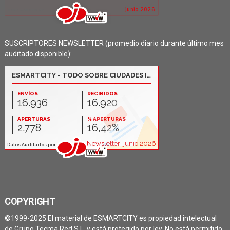
SUSCRIPTORES NEWSLETTER (promedio diario durante último mes
auditado disponible):
COPYRIGHT
©1999-2025 El material de ESMARTCITY es propiedad intelectual
de Grupo Tecma Red S.L. y está protegido por ley. No está permitido