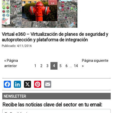
Virtual e360 – Virtualización de planes de seguridad y
autoprotección y plataforma de integración
Publicado:
4/11/2016
« Página
Página siguiente
anterior
1
2
3
4
5
6
…
14
»
Facebook
LinkedIn
X
Pinterest
Email
NEWSLETTER
Recibe las noticias clave del sector en tu email: