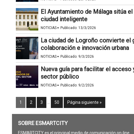
El Ayuntamiento de Málaga sitúa el 
ciudad inteligente
·
NOTICIAS
Publicado:
13/3/2026
La ciudad de Logroño convierte el 
colaboración e innovación urbana
·
NOTICIAS
Publicado:
9/3/2026
Nueva guía para facilitar el acceso y
sector público
·
NOTICIAS
Publicado:
9/2/2026
1
2
3
…
50
Página siguiente »
SOBRE ESMARTCITY
ESMARTCITY es el principal medio de comunicación on-line