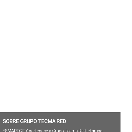
SOBRE GRUPO TECMA RED
ESMARTCITY pertenece a
Grupo Tecma Red
, el grupo