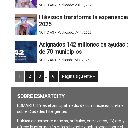
·
NOTICIAS
Publicado:
20/11/2025
Hikvision transforma la experiencia
2025
·
NOTICIAS
Publicado:
7/11/2025
Asignados 142 millones en ayudas 
de 70 municipios
·
NOTICIAS
Publicado:
5/9/2025
1
2
3
…
6
Página siguiente »
SOBRE ESMARTCITY
ESMARTCITY es el principal medio de comunicación on-line
sobre Ciudades Inteligentes.
Publica diariamente noticias, artículos, entrevistas, TV, etc. y
ofrece la información más relevante y actualizada sobre el