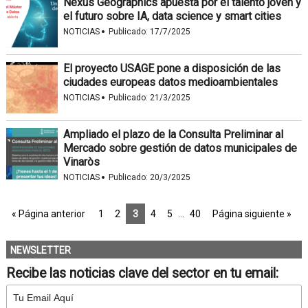
Nexus Geographics apuesta por el talento joven y
el futuro sobre IA, data science y smart cities
·
NOTICIAS
Publicado:
17/7/2025
El proyecto USAGE pone a disposición de las
ciudades europeas datos medioambientales
·
NOTICIAS
Publicado:
21/3/2025
Ampliado el plazo de la Consulta Preliminar al
Mercado sobre gestión de datos municipales de
Vinaròs
·
NOTICIAS
Publicado:
20/3/2025
« Página anterior
1
2
3
4
5
…
40
Página siguiente »
NEWSLETTER
Recibe las noticias clave del sector en tu email: