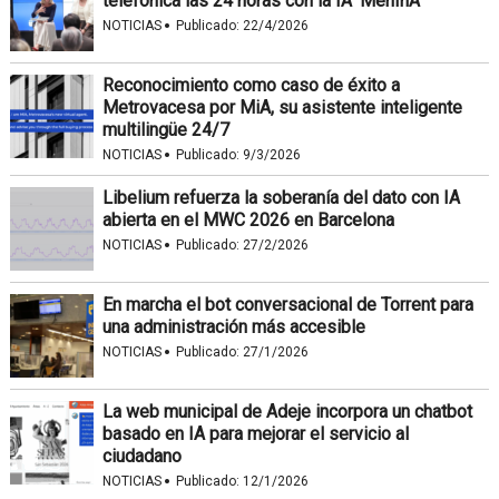
telefónica las 24 horas con la IA ‘MenInA’
·
NOTICIAS
Publicado:
22/4/2026
Reconocimiento como caso de éxito a
Metrovacesa por MiA, su asistente inteligente
multilingüe 24/7
·
NOTICIAS
Publicado:
9/3/2026
Libelium refuerza la soberanía del dato con IA
abierta en el MWC 2026 en Barcelona
·
NOTICIAS
Publicado:
27/2/2026
En marcha el bot conversacional de Torrent para
una administración más accesible
·
NOTICIAS
Publicado:
27/1/2026
La web municipal de Adeje incorpora un chatbot
basado en IA para mejorar el servicio al
ciudadano
·
NOTICIAS
Publicado:
12/1/2026