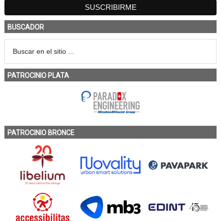
BUSCADOR
PATROCINIO PLATA
PATROCINIO BRONCE