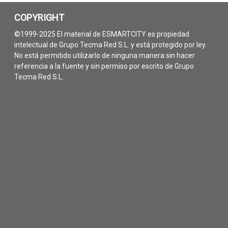
COPYRIGHT
©1999-2025 El material de ESMARTCITY es propiedad
intelectual de Grupo Tecma Red S.L. y está protegido por ley.
No está permitido utilizarlo de ninguna manera sin hacer
referencia a la fuente y sin permiso por escrito de Grupo
Tecma Red S.L.