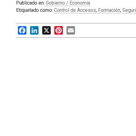
Publicado en:
Gobierno / Economía
Etiquetado como:
Control de Accesos
,
Formación
,
Segur
Facebook
LinkedIn
X
Pinterest
Email