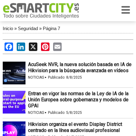
Inicio
»
Seguridad
»
Página 7
Facebook
LinkedIn
X
Pinterest
Email
AcuSeek NVR, la nueva solución basada en IA de
Hikvision para la búsqueda avanzada en vídeos
·
NOTICIAS
Publicado:
8/8/2025
Entran en vigor las normas de la Ley de IA de la
Unión Europea sobre gobernanza y modelos de
GPAI
·
NOTICIAS
Publicado:
5/8/2025
Hikvision organiza el evento Display District
centrado en la línea audiovisual profesional