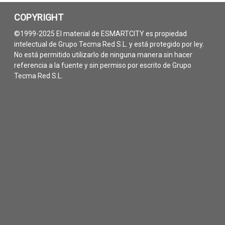
COPYRIGHT
©1999-2025 El material de ESMARTCITY es propiedad
intelectual de Grupo Tecma Red S.L. y está protegido por ley.
No está permitido utilizarlo de ninguna manera sin hacer
referencia a la fuente y sin permiso por escrito de Grupo
Tecma Red S.L.