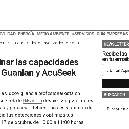
VILIDAD
ENERGÍA
MEDIO AMBIENTE
>SERVICIOS
GUÍA EMPRESAS
ebinar las capacidades avanzadas de sus
NEWSLETTER
Recibe las 
en tu email
inar las capacidades
 Guanlan y AcuSeek
a la videovigilancia profesional está en
BUSCADOR
AcuSeek de
Hikvision
despiertan gran interés
das y potenciar detecciones en sistemas de
cia tus detecciones y optimiza tus
17 de octubre, de 10:00 a 11:00 horas.