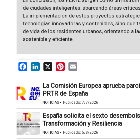
En conclusión, los PERTE surgen como un instrum
de ciudades inteligentes, abarcando áreas crític
La implementación de estos proyectos estratégic
tecnologías innovadoras y sostenibles, sino que t
de vida de los residentes urbanos, orientando a l
sostenible y eficiente.
Facebook
LinkedIn
X
Pinterest
Email
La Comisión Europea aprueba parc
PRTR de España
·
NOTICIAS
Publicado:
7/7/2026
España solicita el sexto desembols
Transformación y Resiliencia
·
NOTICIAS
Publicado:
5/3/2026