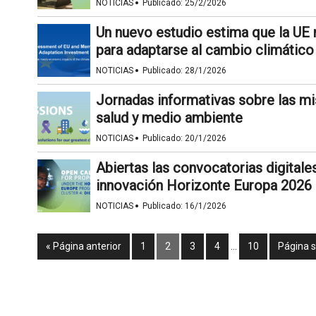
·
NOTICIAS
Publicado:
25/2/2026
Un nuevo estudio estima que la UE 
para adaptarse al cambio climático
·
NOTICIAS
Publicado:
28/1/2026
Jornadas informativas sobre las mi
salud y medio ambiente
·
NOTICIAS
Publicado:
20/1/2026
Abiertas las convocatorias digitale
innovación Horizonte Europa 2026
·
NOTICIAS
Publicado:
16/1/2026
« Página anterior
1
2
3
4
…
10
Página s