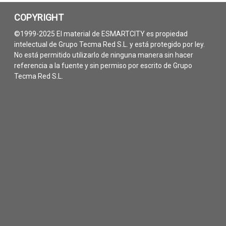
COPYRIGHT
©1999-2025 El material de ESMARTCITY es propiedad
intelectual de Grupo Tecma Red S.L. y está protegido por ley.
No está permitido utilizarlo de ninguna manera sin hacer
referencia a la fuente y sin permiso por escrito de Grupo
Tecma Red S.L.