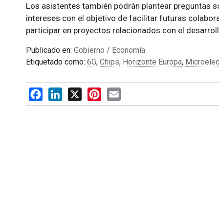
Los asistentes también podrán plantear preguntas so
intereses con el objetivo de facilitar futuras colabo
participar en proyectos relacionados con el desarrol
Publicado en:
Gobierno / Economía
Etiquetado como:
6G
,
Chips
,
Horizonte Europa
,
Microelec
Facebook
LinkedIn
X
Pinterest
Email