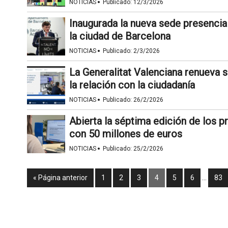
·
NOTICIAS
Publicado:
12/3/2026
Inaugurada la nueva sede presencial
la ciudad de Barcelona
·
NOTICIAS
Publicado:
2/3/2026
La Generalitat Valenciana renueva s
la relación con la ciudadanía
·
NOTICIAS
Publicado:
26/2/2026
Abierta la séptima edición de los 
con 50 millones de euros
·
NOTICIAS
Publicado:
25/2/2026
« Página anterior
1
2
3
4
5
6
…
83