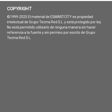
COPYRIGHT
©1999-2025 El material de ESMARTCITY es propiedad
intelectual de Grupo Tecma Red S.L. y está protegido por ley.
No está permitido utilizarlo de ninguna manera sin hacer
referencia a la fuente y sin permiso por escrito de Grupo
Tecma Red S.L.