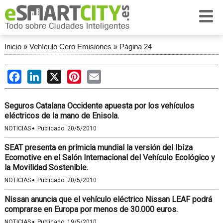
Inicio
»
Vehículo Cero Emisiones
»
Página 24
Facebook
LinkedIn
X
Pinterest
Email
Seguros Catalana Occidente apuesta por los vehículos
eléctricos de la mano de Enisola.
·
NOTICIAS
Publicado:
20/5/2010
SEAT presenta en primicia mundial la versión del Ibiza
Ecomotive en el Salón Internacional del Vehículo Ecológico y
la Movilidad Sostenible.
·
NOTICIAS
Publicado:
20/5/2010
Nissan anuncia que el vehículo eléctrico Nissan LEAF podrá
comprarse en Europa por menos de 30.000 euros.
·
NOTICIAS
Publicado:
19/5/2010