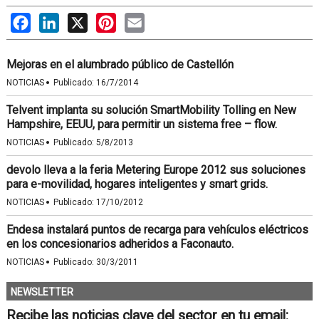
Facebook
LinkedIn
X
Pinterest
Email
Mejoras en el alumbrado público de Castellón
·
NOTICIAS
Publicado:
16/7/2014
Telvent implanta su solución SmartMobility Tolling en New
Hampshire, EEUU, para permitir un sistema free – flow.
·
NOTICIAS
Publicado:
5/8/2013
devolo lleva a la feria Metering Europe 2012 sus soluciones
para e-movilidad, hogares inteligentes y smart grids.
·
NOTICIAS
Publicado:
17/10/2012
Endesa instalará puntos de recarga para vehículos eléctricos
en los concesionarios adheridos a Faconauto.
·
NOTICIAS
Publicado:
30/3/2011
NEWSLETTER
Recibe las noticias clave del sector en tu email: