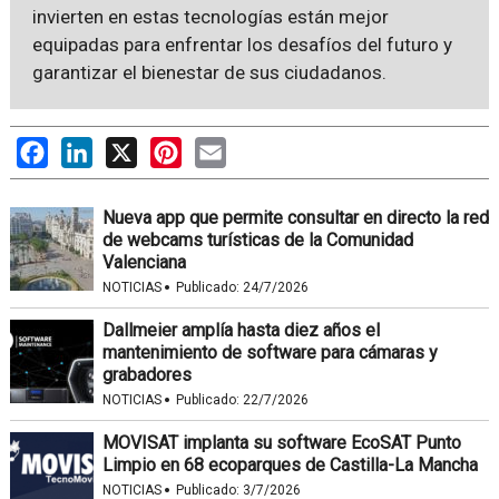
invierten en estas tecnologías están mejor
equipadas para enfrentar los desafíos del futuro y
garantizar el bienestar de sus ciudadanos.
Facebook
LinkedIn
X
Pinterest
Email
Nueva app que permite consultar en directo la red
de webcams turísticas de la Comunidad
Valenciana
·
NOTICIAS
Publicado:
24/7/2026
Dallmeier amplía hasta diez años el
mantenimiento de software para cámaras y
grabadores
·
NOTICIAS
Publicado:
22/7/2026
MOVISAT implanta su software EcoSAT Punto
Limpio en 68 ecoparques de Castilla-La Mancha
·
NOTICIAS
Publicado:
3/7/2026