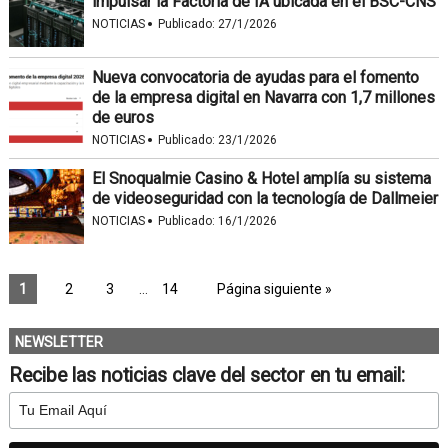
impulsar la Factoría de IA ubicada en el BSC-CNS
·
NOTICIAS
Publicado:
27/1/2026
Nueva convocatoria de ayudas para el fomento
de la empresa digital en Navarra con 1,7 millones
de euros
·
NOTICIAS
Publicado:
23/1/2026
El Snoqualmie Casino & Hotel amplía su sistema
de videoseguridad con la tecnología de Dallmeier
·
NOTICIAS
Publicado:
16/1/2026
1
2
3
…
14
Página siguiente »
NEWSLETTER
Recibe las noticias clave del sector en tu email: