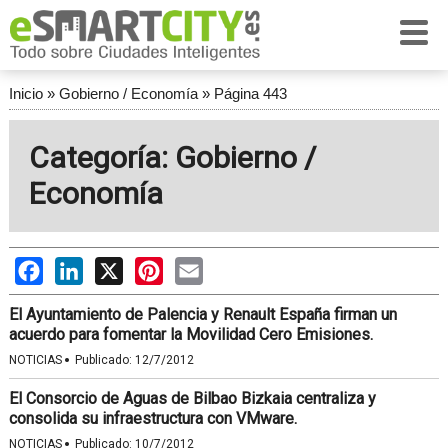
Inicio
»
Gobierno / Economía
»
Página 443
Categoría: Gobierno /
Economía
Facebook
LinkedIn
X
Pinterest
Email
El Ayuntamiento de Palencia y Renault España firman un
acuerdo para fomentar la Movilidad Cero Emisiones.
·
NOTICIAS
Publicado:
12/7/2012
El Consorcio de Aguas de Bilbao Bizkaia centraliza y
consolida su infraestructura con VMware.
·
NOTICIAS
Publicado:
10/7/2012