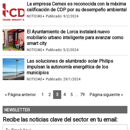
La empresa Cemex es reconocida con la máxima
calificación de CDP por su desempeño ambiental
·
NOTICIAS
Publicado:
9/2/2024
El Ayuntamiento de Lorca instalará nuevo
mobiliario urbano inteligente para avanzar como
smart city
·
NOTICIAS
Publicado:
5/2/2024
Las soluciones de alumbrado solar Philips
impulsan la autonomía energética de los
municipios
·
NOTICIAS
Publicado:
29/1/2024
« Página anterior
1
2
3
4
5
…
79
Página siguiente »
NEWSLETTER
Recibe las noticias clave del sector en tu email: