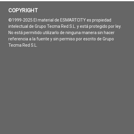
COPYRIGHT
©1999-2025 El material de ESMARTCITY es propiedad
intelectual de Grupo Tecma Red S.L. y está protegido por ley.
No está permitido utilizarlo de ninguna manera sin hacer
referencia a la fuente y sin permiso por escrito de Grupo
Tecma Red S.L.