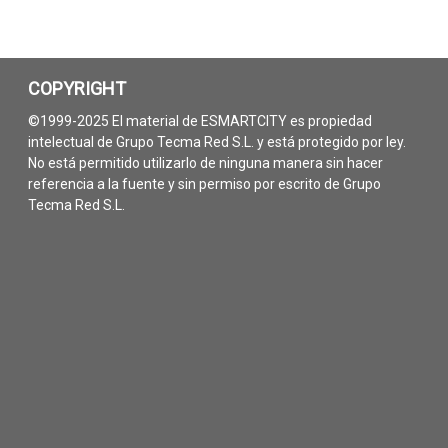
COPYRIGHT
©1999-2025 El material de ESMARTCITY es propiedad
intelectual de Grupo Tecma Red S.L. y está protegido por ley.
No está permitido utilizarlo de ninguna manera sin hacer
referencia a la fuente y sin permiso por escrito de Grupo
Tecma Red S.L.