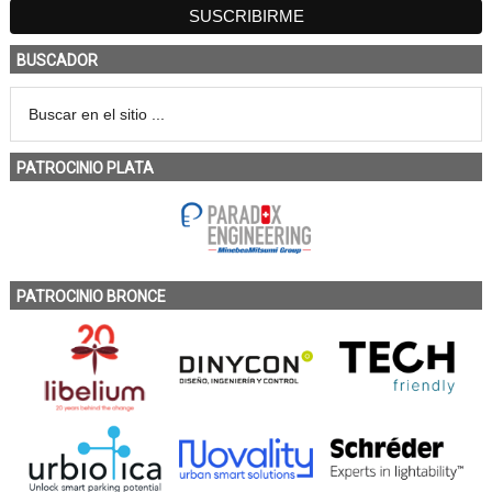
BUSCADOR
PATROCINIO PLATA
PATROCINIO BRONCE