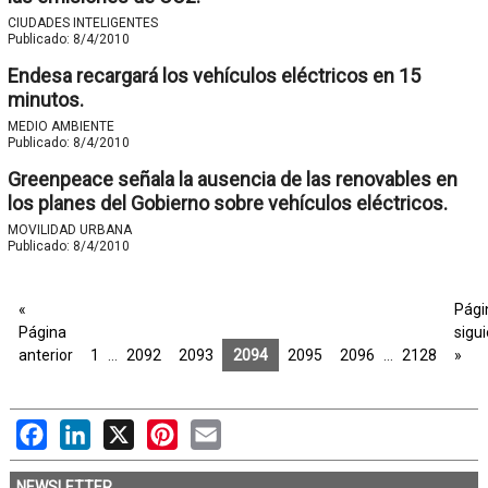
CIUDADES INTELIGENTES
Publicado:
8/4/2010
Endesa recargará los vehículos eléctricos en 15
minutos.
MEDIO AMBIENTE
Publicado:
8/4/2010
Greenpeace señala la ausencia de las renovables en
los planes del Gobierno sobre vehículos eléctricos.
MOVILIDAD URBANA
Publicado:
8/4/2010
«
Pági
Página
sigu
anterior
1
…
2092
2093
2094
2095
2096
…
2128
»
Facebook
LinkedIn
X
Pinterest
Email
NEWSLETTER