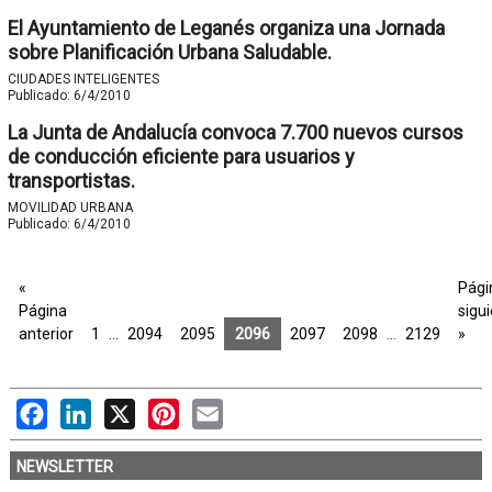
El Ayuntamiento de Leganés organiza una Jornada
sobre Planificación Urbana Saludable.
CIUDADES INTELIGENTES
Publicado:
6/4/2010
La Junta de Andalucía convoca 7.700 nuevos cursos
de conducción eficiente para usuarios y
transportistas.
MOVILIDAD URBANA
Publicado:
6/4/2010
«
Pági
Página
sigu
anterior
1
…
2094
2095
2096
2097
2098
…
2129
»
Facebook
LinkedIn
X
Pinterest
Email
NEWSLETTER