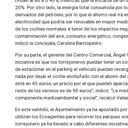
rinden al 80% o 90%, mientras que la eficacia de un 
20%. Por otro lado, la energía total consumida por l
derivados del petróleo, por lo que el ahorro real irá 
electricidad que podría ser renovable en mayor medid
de los coches normales a tenor de los impactos neg
contaminación del aire, consumo energético, congesti
indicó la concejala, Carolina Barriopedro.
Por su parte, el gerente del Centro Comercial, Ángel 
iniciativa es que los torrejoneros puedan tener un co
de estacionar en el parking el vehículo puedan recarg
nada por dejar el coche enchufado con el abono del
está en 45 euros, un precio por el que pueden aparcar
resto de los vecinos es de 90 euros”, indicó. “La med
componente medioambiental y social”, recalcó Vela
En este sentido, el Ayuntamiento ya ha apostado por 
utilizan los Ecoagentes para recorrer los parques so
torrejonero ya ha llevado a cabo diferentes iniciativa