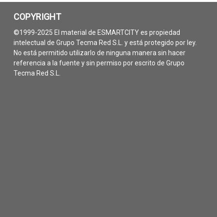
COPYRIGHT
©1999-2025 El material de ESMARTCITY es propiedad
intelectual de Grupo Tecma Red S.L. y está protegido por ley.
No está permitido utilizarlo de ninguna manera sin hacer
referencia a la fuente y sin permiso por escrito de Grupo
Tecma Red S.L.