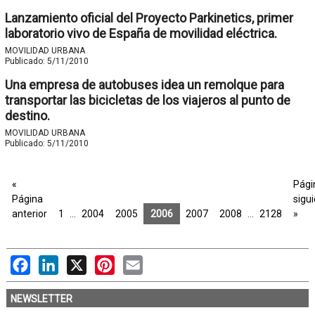
Lanzamiento oficial del Proyecto Parkinetics, primer
laboratorio vivo de España de movilidad eléctrica.
MOVILIDAD URBANA
Publicado:
5/11/2010
Una empresa de autobuses idea un remolque para
transportar las bicicletas de los viajeros al punto de
destino.
MOVILIDAD URBANA
Publicado:
5/11/2010
«
Pági
Página
sigu
anterior
1
…
2004
2005
2006
2007
2008
…
2128
»
Facebook
LinkedIn
X
Pinterest
Email
NEWSLETTER