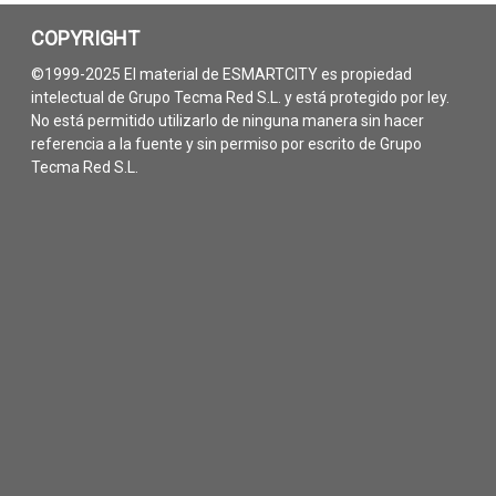
COPYRIGHT
©1999-2025 El material de ESMARTCITY es propiedad
intelectual de Grupo Tecma Red S.L. y está protegido por ley.
No está permitido utilizarlo de ninguna manera sin hacer
referencia a la fuente y sin permiso por escrito de Grupo
Tecma Red S.L.