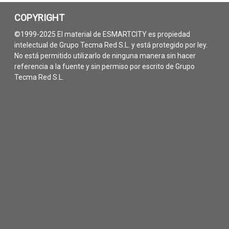
COPYRIGHT
©1999-2025 El material de ESMARTCITY es propiedad
intelectual de Grupo Tecma Red S.L. y está protegido por ley.
No está permitido utilizarlo de ninguna manera sin hacer
referencia a la fuente y sin permiso por escrito de Grupo
Tecma Red S.L.