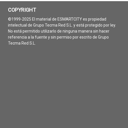
COPYRIGHT
©1999-2025 El material de ESMARTCITY es propiedad
intelectual de Grupo Tecma Red S.L. y está protegido por ley.
No está permitido utilizarlo de ninguna manera sin hacer
referencia a la fuente y sin permiso por escrito de Grupo
Tecma Red S.L.