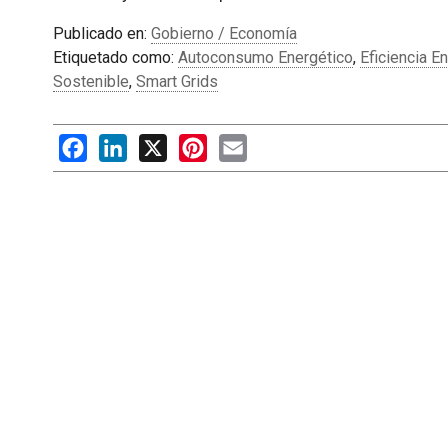
Publicado en:
Gobierno / Economía
Etiquetado como:
Autoconsumo Energético
,
Eficiencia E
Sostenible
,
Smart Grids
Facebook
LinkedIn
X
Pinterest
Email