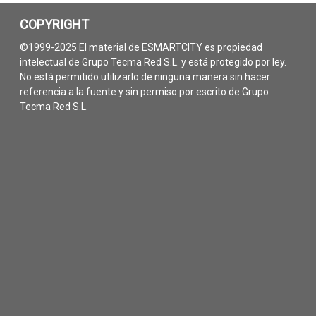
COPYRIGHT
©1999-2025 El material de ESMARTCITY es propiedad
intelectual de Grupo Tecma Red S.L. y está protegido por ley.
No está permitido utilizarlo de ninguna manera sin hacer
referencia a la fuente y sin permiso por escrito de Grupo
Tecma Red S.L.