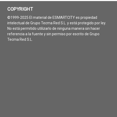
COPYRIGHT
©1999-2025 El material de ESMARTCITY es propiedad
intelectual de Grupo Tecma Red S.L. y está protegido por ley.
No está permitido utilizarlo de ninguna manera sin hacer
referencia a la fuente y sin permiso por escrito de Grupo
Tecma Red S.L.