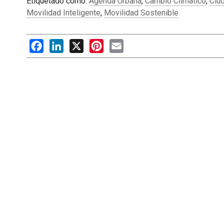
Etiquetado como:
Agenda Urbana
,
Cambio Climático
,
Ciu
Movilidad Inteligente
,
Movilidad Sostenible
Facebook
LinkedIn
X
Pinterest
Email