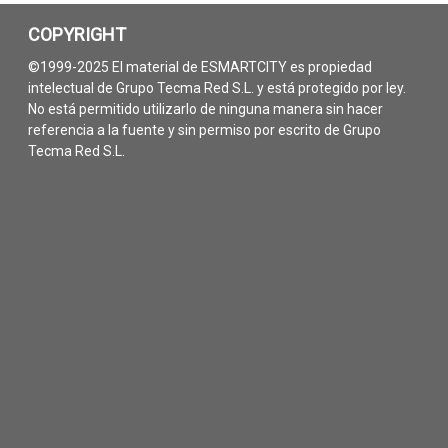
COPYRIGHT
©1999-2025 El material de ESMARTCITY es propiedad
intelectual de Grupo Tecma Red S.L. y está protegido por ley.
No está permitido utilizarlo de ninguna manera sin hacer
referencia a la fuente y sin permiso por escrito de Grupo
Tecma Red S.L.