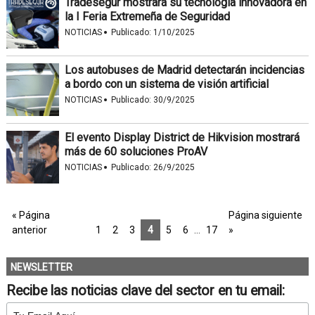
Tradesegur mostrará su tecnología innovadora en
la I Feria Extremeña de Seguridad
·
NOTICIAS
Publicado:
1/10/2025
Los autobuses de Madrid detectarán incidencias
a bordo con un sistema de visión artificial
·
NOTICIAS
Publicado:
30/9/2025
El evento Display District de Hikvision mostrará
más de 60 soluciones ProAV
·
NOTICIAS
Publicado:
26/9/2025
« Página
Página siguiente
anterior
1
2
3
4
5
6
…
17
»
NEWSLETTER
Recibe las noticias clave del sector en tu email: