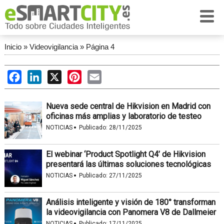
Inicio
»
Videovigilancia
»
Página 4
Facebook
LinkedIn
X
Pinterest
Email
Nueva sede central de Hikvision en Madrid con
oficinas más amplias y laboratorio de testeo
·
NOTICIAS
Publicado:
28/11/2025
El webinar ‘Product Spotlight Q4’ de Hikvision
presentará las últimas soluciones tecnológicas
·
NOTICIAS
Publicado:
27/11/2025
Análisis inteligente y visión de 180° transforman
la videovigilancia con Panomera V8 de Dallmeier
·
NOTICIAS
Publicado:
17/11/2025