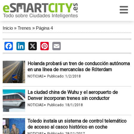
Inicio
»
Trenes
»
Página 4
Facebook
LinkedIn
X
Pinterest
Email
Holanda probará un tren de conducción autónoma
en una línea de mercancías de Róterdam
·
NOTICIAS
Publicado:
1/2/2018
La ciudad china de Wuhu y el aeropuerto de
Denver incorporan trenes sin conductor
·
NOTICIAS
Publicado:
18/1/2018
Toledo instala un sistema de control telemático
de acceso al casco histórico en coche
·
NOTICIAS
Publicado:
28/11/2017