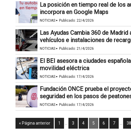
La posición en tiempo real de los 
incorpora en Google Maps
·
NOTICIAS
Publicado:
22/4/2026
Las Ayudas Cambia 360 de Madrid ab
vehículos e instalaciones de recarg
·
NOTICIAS
Publicado:
21/4/2026
El BEI asesora a ciudades españolas 
movilidad eléctrica
·
NOTICIAS
Publicado:
17/4/2026
Fundación ONCE prueba el proyecto
seguridad en los pasos de peatone
·
NOTICIAS
Publicado:
17/4/2026
« Página anterior
1
…
3
4
5
6
7
…
3