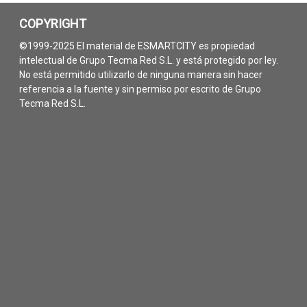
COPYRIGHT
©1999-2025 El material de ESMARTCITY es propiedad
intelectual de Grupo Tecma Red S.L. y está protegido por ley.
No está permitido utilizarlo de ninguna manera sin hacer
referencia a la fuente y sin permiso por escrito de Grupo
Tecma Red S.L.