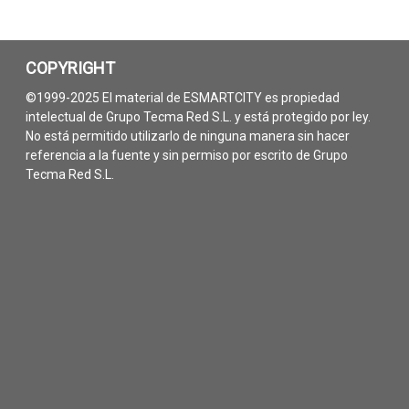
COPYRIGHT
©1999-2025 El material de ESMARTCITY es propiedad
intelectual de Grupo Tecma Red S.L. y está protegido por ley.
No está permitido utilizarlo de ninguna manera sin hacer
referencia a la fuente y sin permiso por escrito de Grupo
Tecma Red S.L.