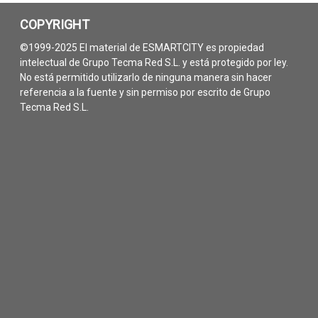
COPYRIGHT
©1999-2025 El material de ESMARTCITY es propiedad
intelectual de Grupo Tecma Red S.L. y está protegido por ley.
No está permitido utilizarlo de ninguna manera sin hacer
referencia a la fuente y sin permiso por escrito de Grupo
Tecma Red S.L.