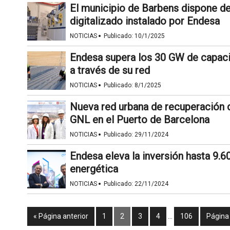
El municipio de Barbens dispone d
digitalizado instalado por Endesa
·
NOTICIAS
Publicado:
10/1/2025
Endesa supera los 30 GW de capaci
a través de su red
·
NOTICIAS
Publicado:
8/1/2025
Nueva red urbana de recuperación de
GNL en el Puerto de Barcelona
·
NOTICIAS
Publicado:
29/11/2024
Endesa eleva la inversión hasta 9.60
energética
·
NOTICIAS
Publicado:
22/11/2024
« Página anterior
1
2
3
4
…
106
Página 