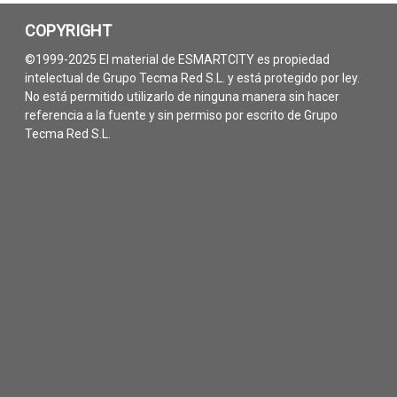
COPYRIGHT
©1999-2025 El material de ESMARTCITY es propiedad
intelectual de Grupo Tecma Red S.L. y está protegido por ley.
No está permitido utilizarlo de ninguna manera sin hacer
referencia a la fuente y sin permiso por escrito de Grupo
Tecma Red S.L.