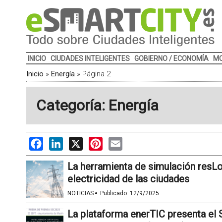
INICIO
CIUDADES INTELIGENTES
GOBIERNO / ECONOMÍA
MO
Inicio
»
Energía
»
Página 2
Categoría: Energía
Facebook
LinkedIn
X
Pinterest
Email
La herramienta de simulación resL
electricidad de las ciudades
·
NOTICIAS
Publicado:
12/9/2025
La plataforma enerTIC presenta el