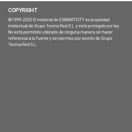
COPYRIGHT
©1999-2025 El material de ESMARTCITY es propiedad
intelectual de Grupo Tecma Red S.L. y está protegido por ley.
No está permitido utilizarlo de ninguna manera sin hacer
referencia a la fuente y sin permiso por escrito de Grupo
Tecma Red S.L.