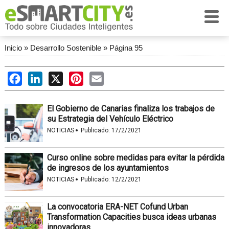
Inicio
»
Desarrollo Sostenible
»
Página 95
Facebook
LinkedIn
X
Pinterest
Email
El Gobierno de Canarias finaliza los trabajos de
su Estrategia del Vehículo Eléctrico
·
NOTICIAS
Publicado:
17/2/2021
Curso online sobre medidas para evitar la pérdida
de ingresos de los ayuntamientos
·
NOTICIAS
Publicado:
12/2/2021
La convocatoria ERA-NET Cofund Urban
Transformation Capacities busca ideas urbanas
innovadoras