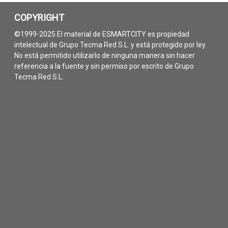
COPYRIGHT
©1999-2025 El material de ESMARTCITY es propiedad
intelectual de Grupo Tecma Red S.L. y está protegido por ley.
No está permitido utilizarlo de ninguna manera sin hacer
referencia a la fuente y sin permiso por escrito de Grupo
Tecma Red S.L.