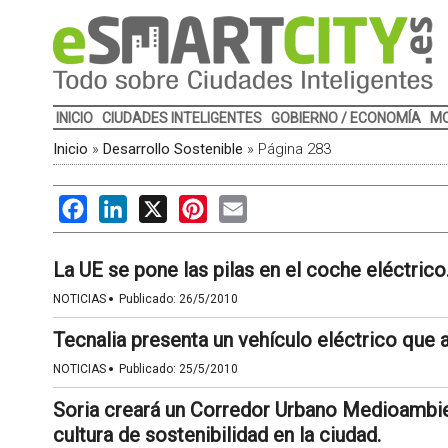
INICIO
CIUDADES INTELIGENTES
GOBIERNO / ECONOMÍA
MO
Inicio
»
Desarrollo Sostenible
»
Página 283
Facebook
LinkedIn
X
Pinterest
Email
La UE se pone las pilas en el coche eléctrico
·
NOTICIAS
Publicado:
26/5/2010
Tecnalia presenta un vehículo eléctrico que 
·
NOTICIAS
Publicado:
25/5/2010
Soria creará un Corredor Urbano Medioambient
cultura de sostenibilidad en la ciudad.