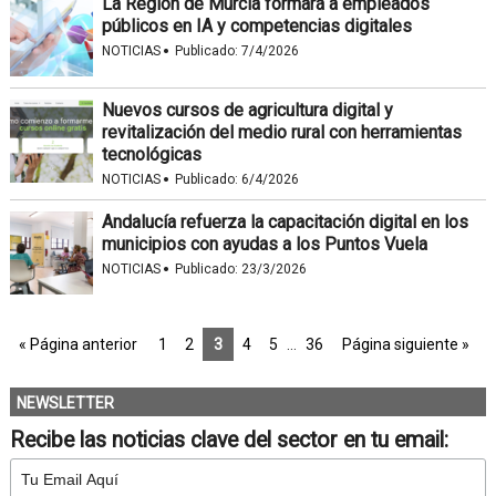
La Región de Murcia formará a empleados
públicos en IA y competencias digitales
·
NOTICIAS
Publicado:
7/4/2026
Nuevos cursos de agricultura digital y
revitalización del medio rural con herramientas
tecnológicas
·
NOTICIAS
Publicado:
6/4/2026
Andalucía refuerza la capacitación digital en los
municipios con ayudas a los Puntos Vuela
·
NOTICIAS
Publicado:
23/3/2026
« Página anterior
1
2
3
4
5
…
36
Página siguiente »
NEWSLETTER
Recibe las noticias clave del sector en tu email: